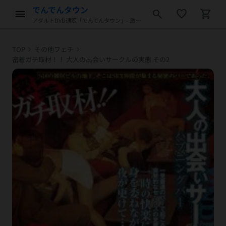
でんでんタウン
menu
search
favorite_border
shopping_cart
アダルトDVD通販「でんでんタウン」- 激安アダルトDVD販売
chevron_right
chevron_right
TOP
その他フェチ
密着ガチ取材！！ 大人の出会いサークルの実態 その2