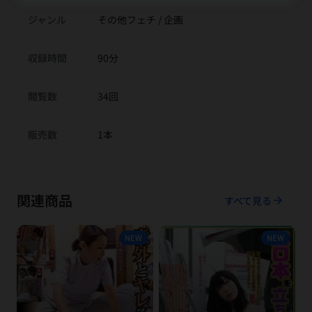
ジャンル
その他フェチ / 企画
収録時間
90分
閲覧数
34回
販売数
1本
関連商品
arrow_forward
すべて見る
NEW
NEW