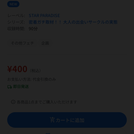
NEW
レーベル:
STAR PARADISE
シリーズ:
密着ガチ取材！！ 大人の出会いサークルの実態
収録時間:
90分
その他フェチ
企画
¥400
（税込）
お支払い方法: 代金引換のみ
即日発送
local_shipping
info
各商品1点までご購入いただけます
add_shopping_cart
カートに追加