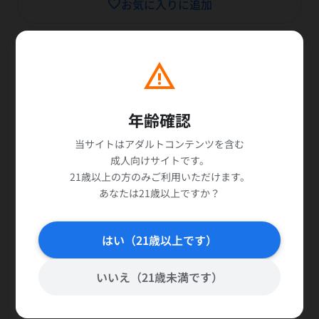
favorite_border
お気に入りに追加
ハプニングバーのお供は、酒と肴とコンドーム！SEX目当ての
warning
男女が集う出会い系サークルの根城に潜入。インターネットで
募集されるヤリ目的の飲み会では、恥を捨てた方々がカメラの
前で乱れに乱れます。一時の快楽で終わる関係も、後日外で会
年齢確認
う関係に発展することもあるという。せっかく来たんです！ヤ
ラにゃ損ですよ！
当サイトはアダルトコンテンツを含む
成人向けサイトです。
21歳以上の方のみご利用いただけます。
あなたは21歳以上ですか？
商品詳細
関連商品
はい（21歳以上です）
レーベル
STAR PARADISE
いいえ（21歳未満です）
密着ガチ取材！！ 大人の出会いサークル
シリーズ
の実態