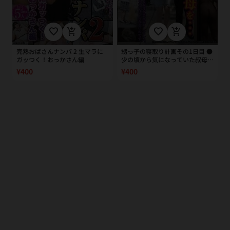
favorite_border
add_shopping_cart
favorite_border
add_shopping_cart
完熟おばさんナンパ 2 生マラに
甥っ子の寝取り計画その1日目 ●
ガッつく！おっかさん編
少の頃から気になっていた叔母
を…
¥400
¥400