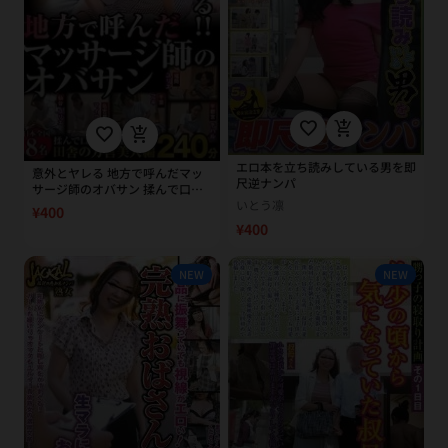
favorite_border
add_shopping_cart
favorite_border
add_shopping_cart
エロ本を立ち読みしている男を即
意外とヤレる 地方で呼んだマッ
尺逆ナンパ
サージ師のオバサン 揉んで口説
かれ淫されて田舎の方言美人編
いとう凛
¥400
¥400
NEW
NEW