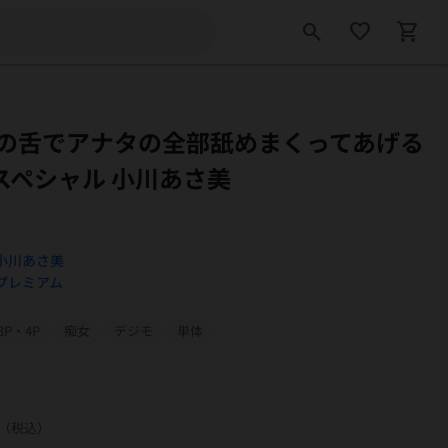
search
favorite_border
shopping_cart
の舌でアナタの全部舐めまくってあげる
分スペシャル 小川あさ美
小川あさ美
プレミアム
3P・4P
痴女
デジモ
単体
（税込）