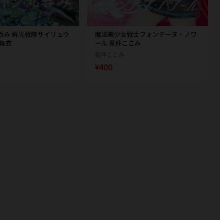
呑み 鮮光戦隊サイリュウ
魔法美少女戦士フォンテーヌ・ノワ
栖舞衣
ール 星仲ここみ
星仲ここみ
¥400