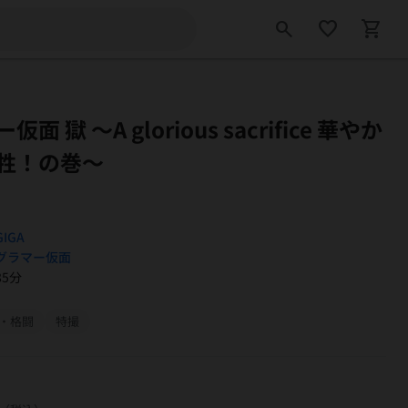
search
favorite_border
shopping_cart
面 獄 ～A glorious sacrifice 華やか
牲！の巻～
GIGA
グラマー仮面
85分
・格闘
特撮