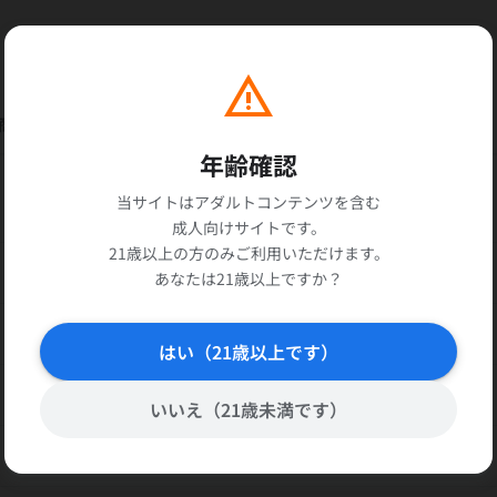
warning
商品
年齢確認
当サイトはアダルトコンテンツを含む
GIGA
成人向けサイトです。
21歳以上の方のみご利用いただけます。
グラマー仮面
あなたは21歳以上ですか？
アクション・格闘 / 特撮
はい（21歳以上です）
85分
いいえ（21歳未満です）
43回