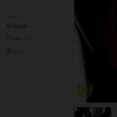
マイページ
history
閲覧履歴
1
favorite_border
お気に入り
shopping_cart
カート