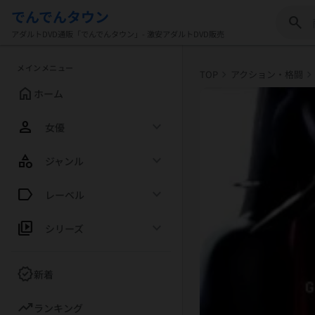
でんでんタウン
search
アダルトDVD通販「でんでんタウン」- 激安アダルトDVD販売
メインメニュー
chevron_right
chevron_righ
TOP
アクション・格闘
home
ホーム
person
expand_more
女優
category
expand_more
ジャンル
label
expand_more
レーベル
video_library
expand_more
シリーズ
new_releases
新着
trending_up
ランキング