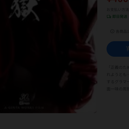
お支払い方法
即日発送
local_shipping
info
各商品
add_shopp
「正義のた
れようとも
するグラマ
面一味の周到