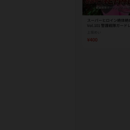
スーパーヒロイン絶体絶
Vol.101 警護戦隊ガー
ピンク 上坂めい
上坂めい
¥400