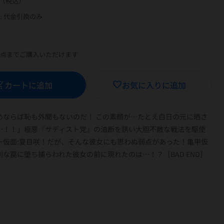
（税込）
: 代金引換のみ
1点までご購入いただけます
ing_cart
カートに追加
favorite_border
お気に入りに追加
めならば恥も外聞もないのだ！ この素顔が…たとえ白日の元に晒さ
…！！」極悪『サディスト党』の油断を誘い大胆不敵な戦法を駆使
ー仮面:夏目咲！だが、そんな彼女にも思わぬ弱点があった！亀甲仮
な罠に堕ち捕らわれた彼女の前に現れたのは…！？［BAD END］