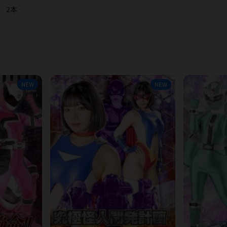
2本
NEW
NEW