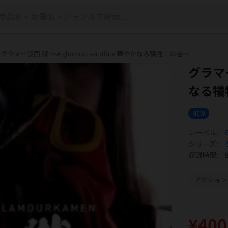
t
グラマー仮面 獄 ～A glorious sacrifice 華やかなる犠牲！の巻～
グラマー仮
なる犠
NEW
レーベル:
シリーズ:
収録時間:
アクション
¥400