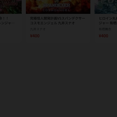
命！！
究極怪人開発計画VSスパンデクサー
ヒロイン丸
ドレンジャー
コスモエンジェル 九井スナオ
ジャー 有
九井スナオ
有栖舞衣
¥400
¥400