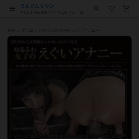
でんでんタウン
menu
search
favorite_border
shopping_cart
アダルトDVD通販「でんでんタウン」- 激安アダルトDVD販売
chevron_right
chevron_right
TOP
オナニー
ゆるふわ女子のえぐいアナニー