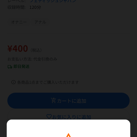
レーベル:
フェティッシュジャパン
収録時間:
120分
オナニー
アナル
¥400
（税込）
お支払い方法: 代金引換のみ
即日発送
local_shipping
info
各商品1点までご購入いただけます
add_shopping_cart
カートに追加
favorite_border
お気に入りに追加
ふわふわした女子のいかつい肛門オナニー｡指でぐりぐり肛門を